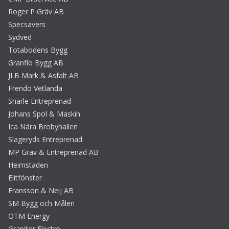
Roger P Gräv AB
Specsavers
Sydved
Totabodens Bygg
Granflo Bygg AB
JLB Mark & Asfalt AB
Frendo Vetlanda
Snärle Entreprenad
Johans Spol & Maskin
Ica Nära Brobyhallen
Slageryds Entreprenad
MP Gräv & Entreprenad AB
Heimstaden
Elitfönster
Fransson & Neij AB
SM Bygg och Måleri
OTM Energy
Granitor Electro