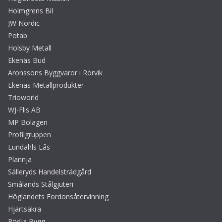
Holmgrens Bil
JW Nordic
Potab
Holsby Metall
Ekenäs Bud
Aronssons Byggvaror i Rörvik
Ekenäs Metallprodukter
Trioworld
WJ-Flis AB
MP Bolagen
Profilgruppen
Lundahls Lås
Plannja
Sälleryds Handelsträdgård
Smålands Stålgjuteri
Höglandets Fordonsåtervinning
Hjärtsäkra
Rödja Bygg