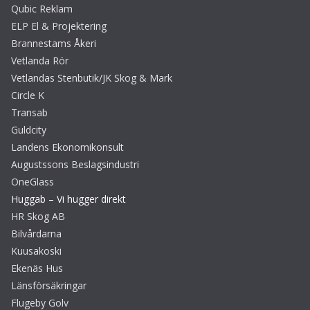
Qubic Reklam
ELP El & Projektering
Brannestams Åkeri
Vetlanda Rör
Vetlandas Stenbutik/JK Skog & Mark
Circle K
Transab
Guldcity
Landens Ekonomikonsult
Augustssons Beslagsindustri
OneGlass
Huggab – Vi hugger direkt
HR Skog AB
Bilvårdarna
Kuusakoski
Ekenäs Hus
Länsförsäkringar
Flugeby Golv