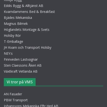
Eddis Bygg & Alltjänst AB
Kvarndammens Bed & Breakfast
Bjädes Mekaniska
Magnus Bilmek
Höglandets Montage & Svets
Holsby Rör
T-Emballage
JH Kvarn och Transport Holsby
NEY:s
Finnveden Lastvagnar
Sten Claessons Åkeri AB
Växtkraft Vetlanda AB
Vi tror på VMS
AN Fasader
PBM Transport
Johanssons Mekaniska Eftr Hed AB