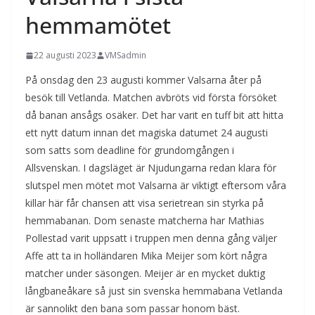
hemmamötet
22 augusti 2023
VMSadmin
På onsdag den 23 augusti kommer Valsarna åter på
besök till Vetlanda. Matchen avbröts vid första försöket
då banan ansågs osäker. Det har varit en tuff bit att hitta
ett nytt datum innan det magiska datumet 24 augusti
som satts som deadline för grundomgången i
Allsvenskan. I dagsläget är Njudungarna redan klara för
slutspel men mötet mot Valsarna är viktigt eftersom våra
killar här får chansen att visa serietrean sin styrka på
hemmabanan. Dom senaste matcherna har Mathias
Pollestad varit uppsatt i truppen men denna gång väljer
Affe att ta in holländaren Mika Meijer som kört några
matcher under säsongen. Meijer är en mycket duktig
långbaneåkare så just sin svenska hemmabana Vetlanda
är sannolikt den bana som passar honom bäst.