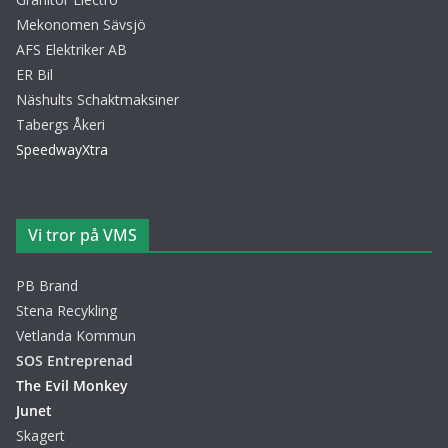
Mekonomen Sävsjö
AFS Elektriker AB
ER Bil
Näshults Schaktmaksiner
Tabergs Åkeri
SpeedwayXtra
Vi tror på VMS
PB Brand
Stena Recykling
Vetlanda Kommun
SOS Entreprenad
The Evil Monkey
Junet
Skagert