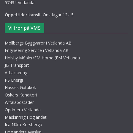
57434 Vetlanda
Öppettider kansli:
Onsdagar 12-15
Vi tror på VMS
Mollbergs Byggvaror i Vetlanda AB
Engineering Service i Vetlanda AB
Holsby Möbler/EM Home (EM Vetlanda
JB Transport
A-Lackering
PS Energi
Hasses Gatukök
Oskars Konditori
Witalabostäder
Optimera Vetlanda
Maskinring Höglandet
Ica Nära Korsberga
Höglandets Maskin