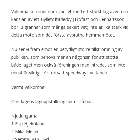
Valsarna kommer som vanligt med ett starkt lag även om
känslan av ett Hylletoftaderby (Trofast och Lennartsson
bor ju grannar som många säkert vet) inte är lika stark vid
detta möte som det första avbrutna hemmamötet.
Nu ser vi fram emot en betydligt större tillströmning av
publiken, som behövs mer än någonsin för att stötta
både laget men också föreningen med inträdet som inte
minst är viktigt för fortsatt speedway i Vetlanda.
Varmt välkomna!
Onsdagens laguppställning ser ut så här:
Njudungarna
1 Filip Hjelmland
2 Mika Meijer
3 Sammy Van Dyck